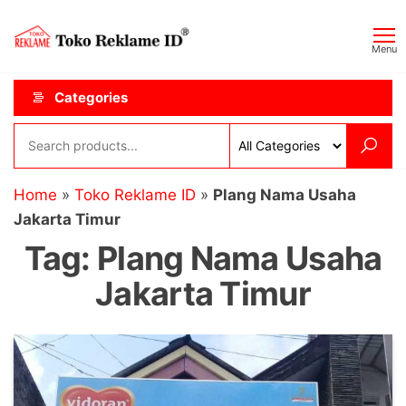
Skip
Toko
JAGOAN
to
IKLAN
Reklame
Menu
the
ID
content
Categories
Home
»
Toko Reklame ID
»
Plang Nama Usaha
Jakarta Timur
Tag:
Plang Nama Usaha
Jakarta Timur