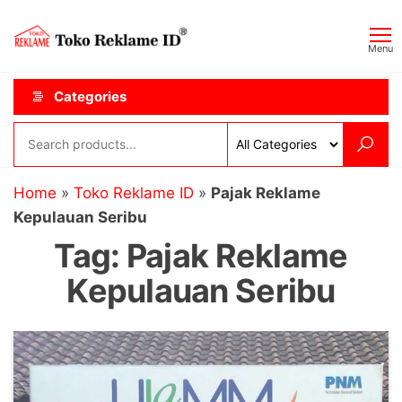
Skip
Toko
JAGOAN
to
IKLAN
Reklame
Menu
the
ID
content
Categories
Home
»
Toko Reklame ID
»
Pajak Reklame
Kepulauan Seribu
Tag:
Pajak Reklame
Kepulauan Seribu