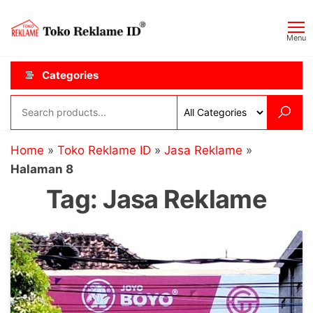
Skip
Toko
JAGOAN
to
IKLAN
Reklame
Menu
the
ID
content
Categories
Home
»
Toko Reklame ID
»
Jasa Reklame
»
Halaman 8
Tag:
Jasa Reklame