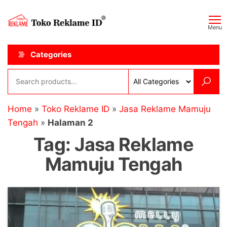
Skip
Toko
JAGOAN
to
IKLAN
Reklame
Menu
the
ID
content
Categories
Home
»
Toko Reklame ID
»
Jasa Reklame Mamuju
Tengah
»
Halaman 2
Tag:
Jasa Reklame
Mamuju Tengah