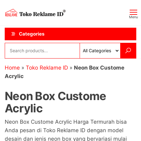
Skip
Toko
JAGOAN
to
IKLAN
Reklame
Menu
the
ID
content
Categories
Home
»
Toko Reklame ID
»
Neon Box Custome
Acrylic
Neon Box Custome
Acrylic
Neon Box Custome Acrylic Harga Termurah bisa
Anda pesan di Toko Reklame ID dengan model
desain dan jenis neon box yang bervariasi mulai