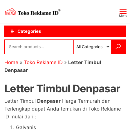
Skip
Toko
JAGOAN
to
IKLAN
Reklame
Menu
the
ID
content
Categories
Home
»
Toko Reklame ID
»
Letter Timbul
Denpasar
Letter Timbul Denpasar
Letter Timbul
Denpasar
Harga Termurah dan
Terlengkap dapat Anda temukan di Toko Reklame
ID mulai dari :
Galvanis