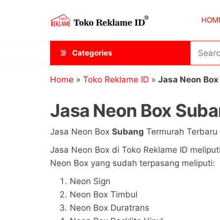
Skip
Toko
JAGOAN
to
HOM
IKLAN
Reklame
the
ID
content
Categories
Home
»
Toko Reklame ID
»
Jasa Neon Box
Jasa Neon Box Sub
Jasa Neon Box
Subang
Termurah Terbaru 
Jasa Neon Box di Toko Reklame ID meliput
Neon Box yang sudah terpasang meliputi:
Neon Sign
Neon Box Timbul
Neon Box Duratrans