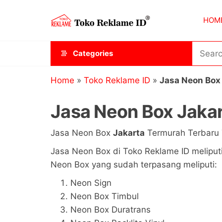
Skip
Toko
JAGOAN
to
HOM
IKLAN
Reklame
the
ID
content
Categories
Home
»
Toko Reklame ID
»
Jasa Neon Box
Jasa Neon Box Jaka
Jasa Neon Box
Jakarta
Termurah Terbaru 
Jasa Neon Box di Toko Reklame ID meliput
Neon Box yang sudah terpasang meliputi:
Neon Sign
Neon Box Timbul
Neon Box Duratrans