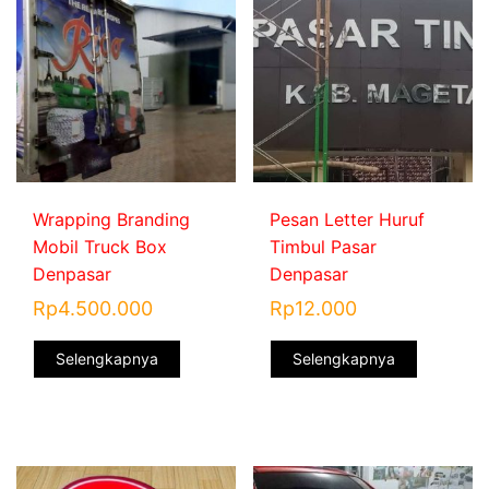
Wrapping Branding
Pesan Letter Huruf
Mobil Truck Box
Timbul Pasar
Denpasar
Denpasar
Rp
4.500.000
Rp
12.000
Selengkapnya
Selengkapnya