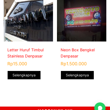
Letter Huruf Timbul
Neon Box Bengkel
Stainless Denpasar
Denpasar
Rp
15.000
Rp
1.500.000
Selengkapnya
Selengkapnya