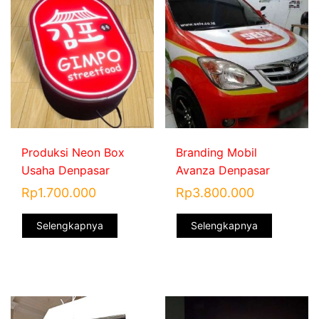
Produksi Neon Box
Branding Mobil
Usaha Denpasar
Avanza Denpasar
Rp
1.700.000
Rp
3.800.000
Selengkapnya
Selengkapnya