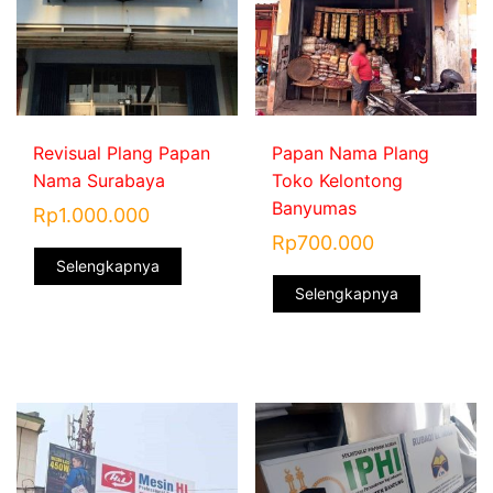
Revisual Plang Papan
Papan Nama Plang
Nama Surabaya
Toko Kelontong
Banyumas
Rp
1.000.000
Rp
700.000
Selengkapnya
Selengkapnya