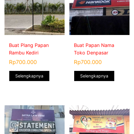
Buat Plang Papan
Buat Papan Nama
Rambu Kediri
Toko Denpasar
Rp
700.000
Rp
700.000
Selengkapnya
Selengkapnya