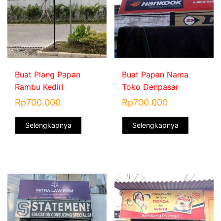
Buat Plang Papan
Buat Papan Nama
Rambu Kediri
Toko Denpasar
Rp
700.000
Rp
700.000
Selengkapnya
Selengkapnya