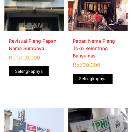
Revisual Plang Papan
Papan Nama Plang
Nama Surabaya
Toko Kelontong
Banyumas
Rp
1.000.000
Rp
700.000
Selengkapnya
Selengkapnya