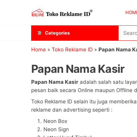
Skip
Toko
JAGOAN
to
HOM
IKLAN
Reklame
the
ID
content
Categories
Home
»
Toko Reklame ID
»
Papan Nama Ka
Papan Nama Kasir
Papan Nama Kasir
adalah salah satu laya
pesan baik secara Online maupun Offline d
Toko Reklame ID selain itu juga memberika
reklame dan advertising seperti :
Neon Box
Neon Sign