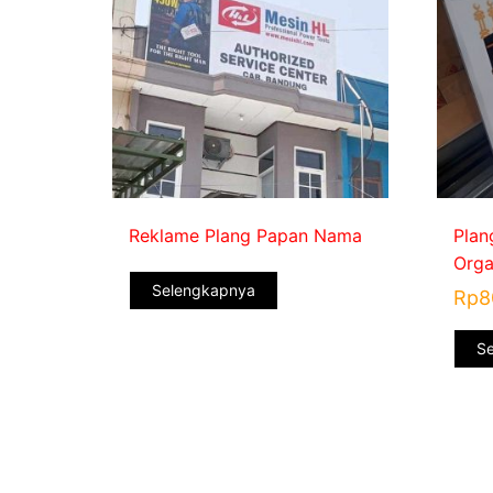
Reklame Plang Papan Nama
Plan
Orga
Selengkapnya
Rp
8
S