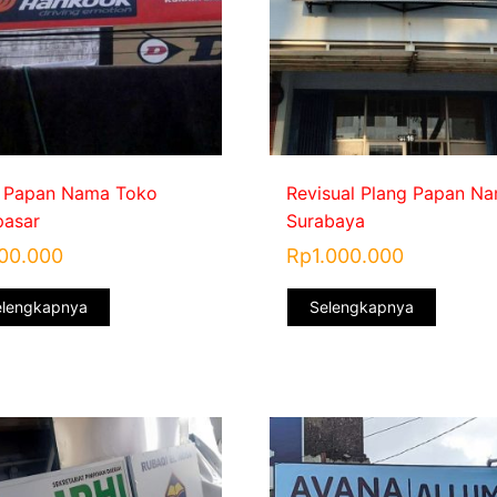
 Papan Nama Toko
Revisual Plang Papan N
asar
Surabaya
00.000
Rp
1.000.000
elengkapnya
Selengkapnya