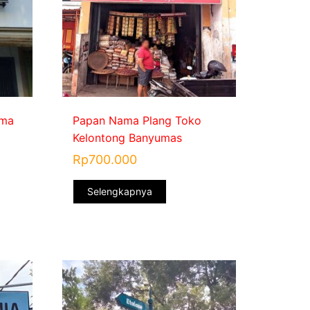
ama
Papan Nama Plang Toko
Kelontong Banyumas
Rp
700.000
Selengkapnya