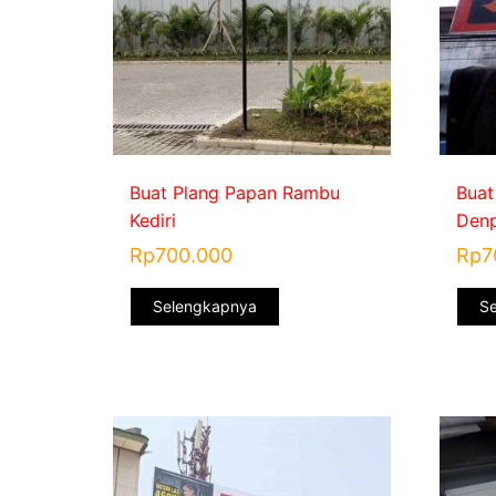
Buat Plang Papan Rambu
Buat
Kediri
Denp
Rp
700.000
Rp
7
Selengkapnya
S