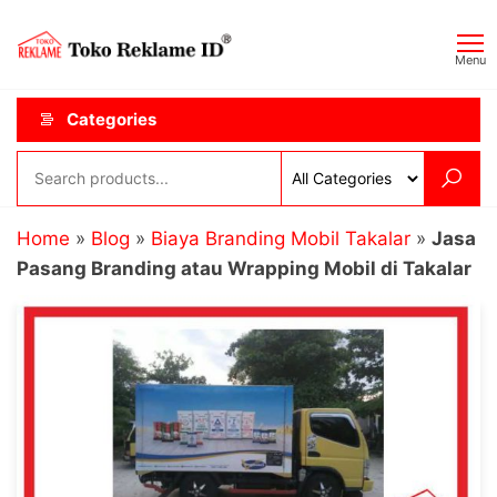
Skip
Toko
JAGOAN
to
IKLAN
Reklame
Menu
the
ID
content
Categories
Home
»
Blog
»
Biaya Branding Mobil Takalar
»
Jasa
Pasang Branding atau Wrapping Mobil di Takalar