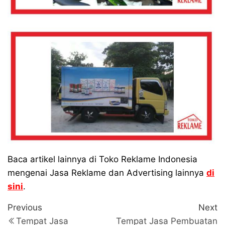
Baca artikel lainnya di Toko Reklame Indonesia
mengenai Jasa Reklame dan Advertising lainnya
di
sini
.
Navigasi
Previous
N
Previous
Next
Post
P
Tempat Jasa
Tempat Jasa Pembuatan