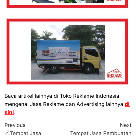
Baca artikel lainnya di Toko Reklame Indonesia
mengenai Jasa Reklame dan Advertising lainnya
di
sini
.
Navigasi
Previous
N
Previous
Next
Post
P
pos
Tempat Jasa
Tempat Jasa Pembuatan