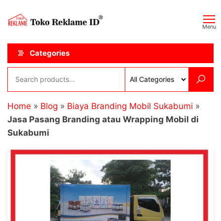
Skip
Toko
JAGOAN
to
IKLAN
Reklame
Menu
the
ID
content
Categories
Home
»
Blog
»
Biaya Branding Mobil Sukabumi
»
Jasa Pasang Branding atau Wrapping Mobil di
Sukabumi