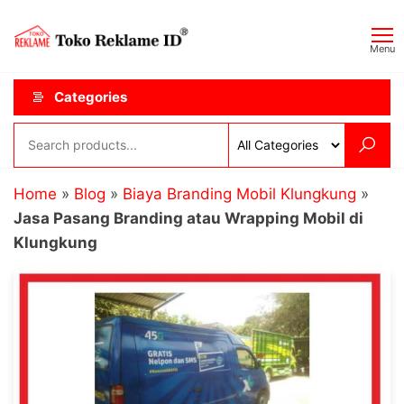
Skip
Toko
JAGOAN
to
IKLAN
Reklame
Menu
the
ID
content
Categories
Home
»
Blog
»
Biaya Branding Mobil Klungkung
»
Jasa Pasang Branding atau Wrapping Mobil di
Klungkung