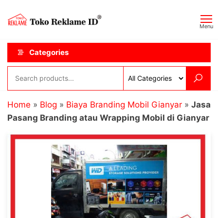
Skip
Toko
JAGOAN
to
IKLAN
Reklame
Menu
the
ID
content
Categories
Home
»
Blog
»
Biaya Branding Mobil Gianyar
»
Jasa
Pasang Branding atau Wrapping Mobil di Gianyar