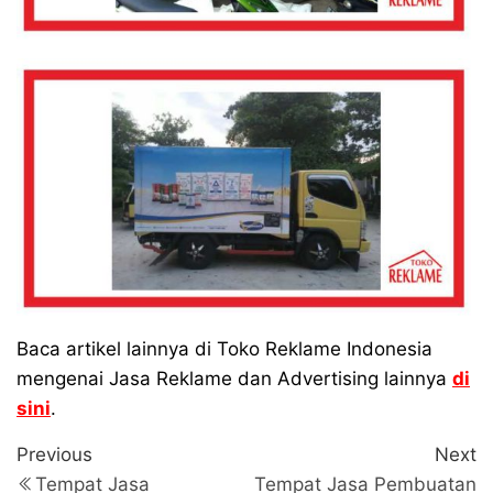
Baca artikel lainnya di Toko Reklame Indonesia
mengenai Jasa Reklame dan Advertising lainnya
di
sini
.
Navigasi
Previous
N
Previous
Next
Post
P
Tempat Jasa
Tempat Jasa Pembuatan